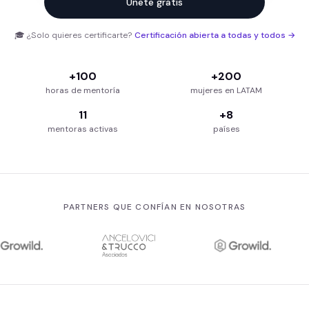
Únete gratis
Mentoras destacadas de WIG:
Expertas en growth, ventas 
Partners estratégicos de WIG:
Growth Lab, Growild, Ancelo
🎓 ¿Solo quieres certificarte?
Certificación abierta a todas y todos →
+100
+200
horas de mentoría
mujeres en LATAM
11
+8
mentoras activas
países
PARTNERS QUE CONFÍAN EN NOSOTRAS